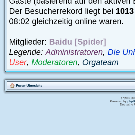
Gäste (basierend auf den aktiven 
Der Besucherrekord liegt bei
1013
08:02 gleichzeitig online waren.
Mitglieder:
Baidu [Spider]
Legende:
Administratoren
,
Die Un
User
,
Moderatoren
,
Orgateam
Foren-Übersicht
phpBB ski
Powered by
php
Deutsche 