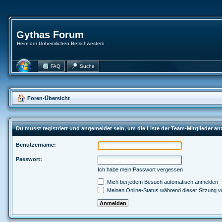
Gythas Forum
Heim der Unheimlichen Betschwestern
FAQ
Suche
Foren-Übersicht
Du musst registriert und angemeldet sein, um die Liste der Team-Mitglieder a
Benutzername:
Passwort:
Ich habe mein Passwort vergessen
Mich bei jedem Besuch automatisch anmelden
Meinen Online-Status während dieser Sitzung v