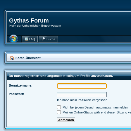
Gythas Forum
Heim der Unheimlichen Betschwestern
FAQ
Suche
Foren-Übersicht
Du musst registriert und angemeldet sein, um Profile anzuschauen.
Benutzername:
Passwort:
Ich habe mein Passwort vergessen
Mich bei jedem Besuch automatisch anmelden
Meinen Online-Status während dieser Sitzung v