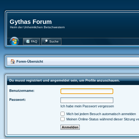
Gythas Forum
Heim der Unheimlichen Betschwestern
FAQ
Suche
Foren-Übersicht
Du musst registriert und angemeldet sein, um Profile anzuschauen.
Benutzername:
Passwort:
Ich habe mein Passwort vergessen
Mich bei jedem Besuch automatisch anmelden
Meinen Online-Status während dieser Sitzung v