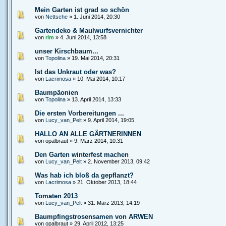
Mein Garten ist grad so schön
von
Nettsche
» 1. Juni 2014, 20:30
Gartendeko & Maulwurfsvernichter
von
rlm
» 4. Juni 2014, 13:58
unser Kirschbaum...
von
Topolina
» 19. Mai 2014, 20:31
Ist das Unkraut oder was?
von
Lacrimosa
» 10. Mai 2014, 10:17
Baumpäonien
von
Topolina
» 13. April 2014, 13:33
Die ersten Vorbereitungen ...
von
Lucy_van_Pelt
» 9. April 2014, 19:05
HALLO AN ALLE GÄRTNERINNEN
von opalbraut » 9. März 2014, 10:31
Den Garten winterfest machen
von
Lucy_van_Pelt
» 2. November 2013, 09:42
Was hab ich bloß da gepflanzt?
von
Lacrimosa
» 21. Oktober 2013, 18:44
Tomaten 2013
von
Lucy_van_Pelt
» 31. März 2013, 14:19
Baumpfingstrosensamen von ARWEN
von opalbraut » 29. April 2012, 13:25