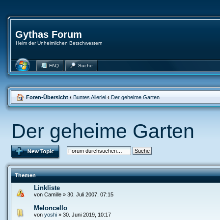
Gythas Forum
Heim der Unheimlichen Betschwestern
FAQ
Suche
Foren-Übersicht
‹
Buntes Allerlei
‹
Der geheime Garten
Der geheime Garten
Themen
Linkliste
von Camille » 30. Juli 2007, 07:15
Meloncello
von
yoshi
» 30. Juni 2019, 10:17