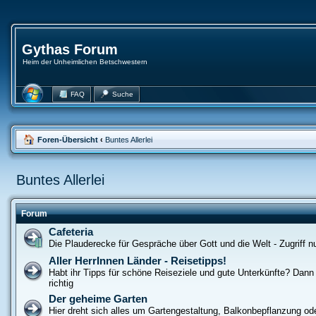
Gythas Forum
Heim der Unheimlichen Betschwestern
FAQ
Suche
Foren-Übersicht
‹
Buntes Allerlei
Buntes Allerlei
Forum
Cafeteria
Die Plauderecke für Gespräche über Gott und die Welt - Zugriff nur
Aller HerrInnen Länder - Reisetipps!
Habt ihr Tipps für schöne Reiseziele und gute Unterkünfte? Dann s
richtig
Der geheime Garten
Hier dreht sich alles um Gartengestaltung, Balkonbepflanzung od