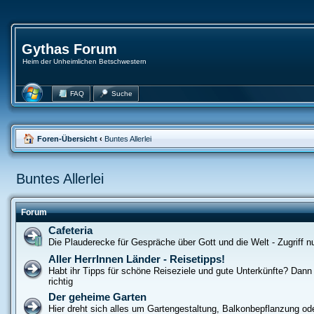
Gythas Forum
Heim der Unheimlichen Betschwestern
FAQ
Suche
Foren-Übersicht
‹
Buntes Allerlei
Buntes Allerlei
Forum
Cafeteria
Die Plauderecke für Gespräche über Gott und die Welt - Zugriff nur
Aller HerrInnen Länder - Reisetipps!
Habt ihr Tipps für schöne Reiseziele und gute Unterkünfte? Dann s
richtig
Der geheime Garten
Hier dreht sich alles um Gartengestaltung, Balkonbepflanzung od