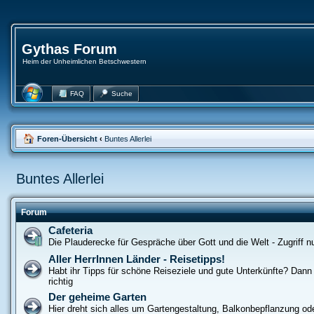
Gythas Forum
Heim der Unheimlichen Betschwestern
FAQ
Suche
Foren-Übersicht
‹
Buntes Allerlei
Buntes Allerlei
Forum
Cafeteria
Die Plauderecke für Gespräche über Gott und die Welt - Zugriff nur
Aller HerrInnen Länder - Reisetipps!
Habt ihr Tipps für schöne Reiseziele und gute Unterkünfte? Dann s
richtig
Der geheime Garten
Hier dreht sich alles um Gartengestaltung, Balkonbepflanzung od