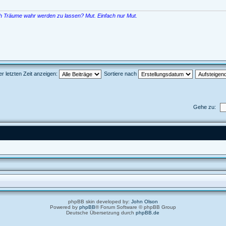
ch Träume wahr werden zu lassen? Mut. Einfach nur Mut.
er letzten Zeit anzeigen:
Sortiere nach
Gehe zu:
phpBB skin developed by:
John Olson
Powered by
phpBB
® Forum Software © phpBB Group
Deutsche Übersetzung durch
phpBB.de