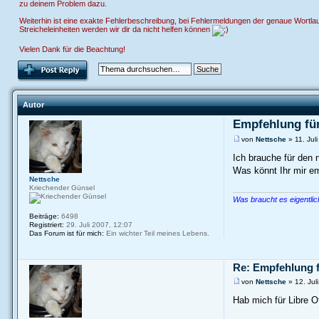
zu deinem Problem dazu.
Weiterhin ist eine exakte Fehlerbeschreibung, bei Fehlermeldungen der genaue Wortlaut
Streicheleinheiten werden wir dir da nicht helfen können
Vielen Dank für die Beachtung!
Autor
Empfehlung fü
von
Nettsche
» 11. Jul
Ich brauche für den
Was könnt Ihr mir e
Nettsche
Kriechender Günsel
Was braucht es eigentli
Beiträge:
6498
Registriert:
29. Juli 2007, 12:07
Das Forum ist für mich:
Ein wichter Teil meines Lebens.
Re: Empfehlung 
von
Nettsche
» 12. Jul
Hab mich für Libre O