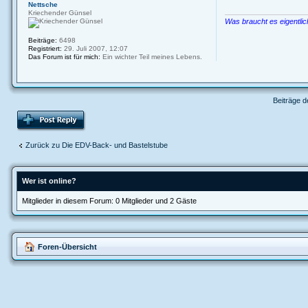
Nettsche
Kriechender Günsel
Was braucht es eigentli
Beiträge:
6498
Registriert:
29. Juli 2007, 12:07
Das Forum ist für mich:
Ein wichter Teil meines Lebens.
Beiträge d
Zurück zu Die EDV-Back- und Bastelstube
Wer ist online?
Mitglieder in diesem Forum: 0 Mitglieder und 2 Gäste
Foren-Übersicht